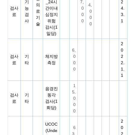
기
_24시
7,
2
의
4,
검사
능
간이내
0
4.
료
0
료
검
심정지
0
3.
기
0
사
위험
0
1
술
0
감시(1
일당)
2
6,
0
검사
기
체지방
0
2
료
타
측정
0
2.
0
1.
1
1
음경진
5,
검사
기
동각
0
료
타
검사(1
0
회당)
0
2
UCOC
6
0
(Unde
3,
2