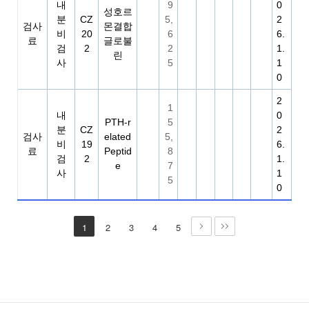
내
9
0
성호르
분
CZ
5,
2
검사
몬결합
비
20
6
6.
료
글로불
검
2
2
1.
린
사
5
1
0
2
1
내
0
PTH-r
5
분
CZ
2
검사
elated
5,
비
19
6.
료
Peptid
8
검
2
1.
e
7
사
1
5
0
1
2
3
4
5