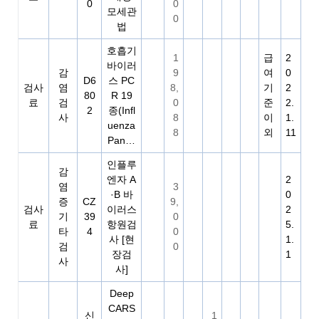
0
0
모세관
0
법
호흡기
1
급
2
바이러
감
9
여
0
D6
스 PC
검사
염
8,
기
2
80
R 19
료
검
0
준
2.
2
종(Infl
사
8
이
1.
uenza
8
외
11
Pan…
인플루
감
엔자 A
2
염
3
·B 바
0
증
CZ
9,
검사
이러스
2
기
39
0
료
항원검
5.
타
4
0
사 [현
1.
검
0
장검
1
사
사]
Deep
CARS
신
1