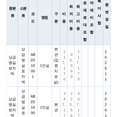
특
료
약
종
최
최
중분
소분
이
재
제
변
코
구
비
저
고
류
류
사
명칭
료
비
경
드
분
용
비
비
항
대
포
일
용
용
포
함
함
상
본
2
2
2
급
AB
관
9
상급
1
1
0
병
Z0
(집
3,
병실
7,
7,
2
실
10
1인실
중
5
료차
1
1
6.
료
00
치
6
액
7
7
1.
차
1
료
0
0
0
1
액
실)
상
3
2
3
2
급
AB
상급
4
2
4
0
병
Z0
병실
본
7,
3,
7,
2
실
10
1인실
료차
관
1
5
1
6.
료
00
액
7
6
7
1.