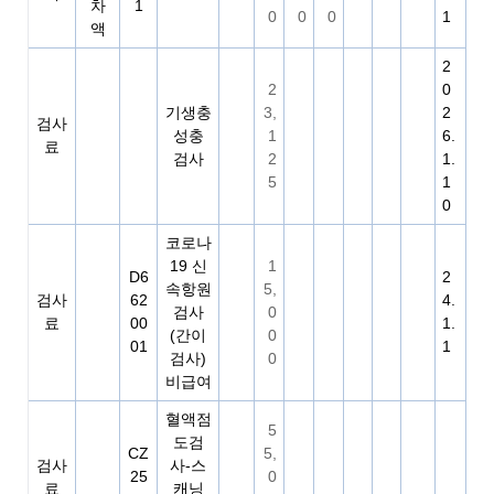
차
1
0
0
0
1
액
2
2
0
기생충
3,
2
검사
성충
1
6.
료
검사
2
1.
5
1
0
코로나
19 신
1
D6
2
속항원
5,
검사
62
4.
검사
0
료
00
1.
(간이
0
01
1
검사)
0
비급여
혈액점
5
도검
CZ
5,
검사
사-스
25
0
료
캐닝