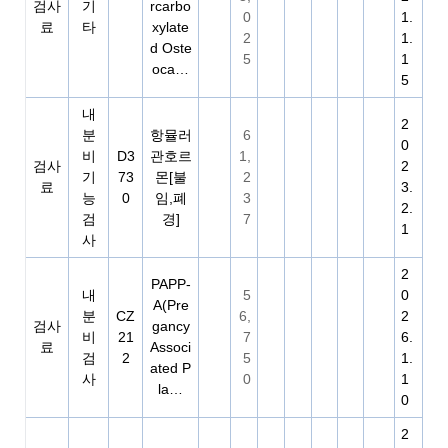
검사
기
rcarbo
0
1.
료
타
xylate
2
1.
d Oste
5
1
oca…
5
내
2
분
항뮬러
6
0
비
D3
관호르
1,
검사
2
기
73
몬[불
2
료
3.
능
0
임,폐
3
2.
검
경]
7
1
사
2
PAPP-
내
5
0
A(Pre
분
CZ
6,
2
검사
gancy
비
21
7
6.
료
Associ
검
2
5
1.
ated P
사
0
1
la…
0
2