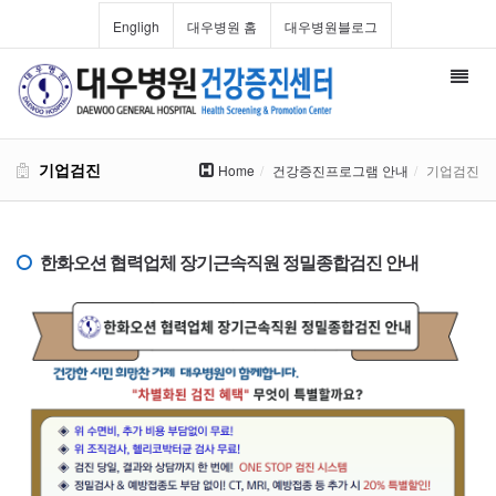
Engligh
대우병원 홈
대우병원블로그
Toggl
navig
기업검진
Home
건강증진프로그램 안내
기업검진
한화오션 협력업체 장기근속직원 정밀종합검진 안내